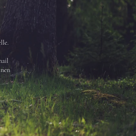
lle.
mail
hnen