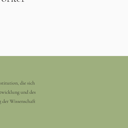
✅
titution, die sich
twicklung und des
g der Wissenschaft