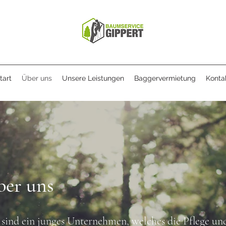
tart
Über uns
Unsere Leistungen
Baggervermietung
Konta
er uns
sind ein junges Unternehmen, welches die Pflege un