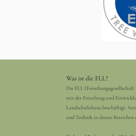
Was ist die FLL?
Die FLL (Forschungsgesellschaft L
mit der Forschung und Entwicklu
Landschaftsbaus beschäftigt. Sei
und Technik in diesen Bereichen 