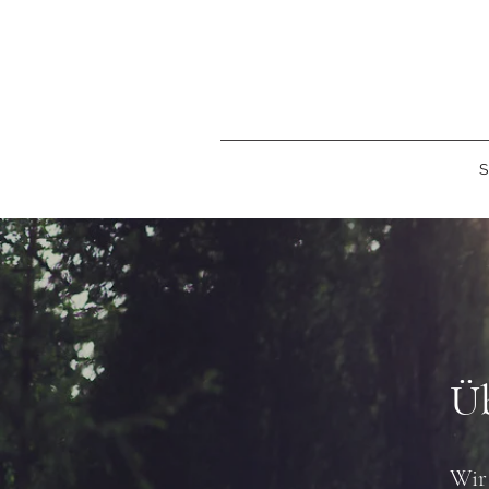
S
Üb
Wir 