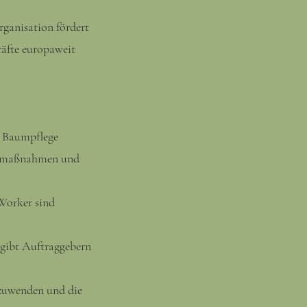
ganisation fördert
räfte europaweit
er Baumpflege
egemaßnahmen und
 Worker sind
 gibt Auftraggebern
nzuwenden und die