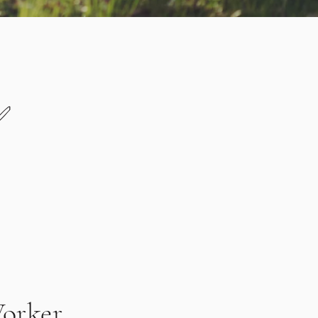
 ✅
orker