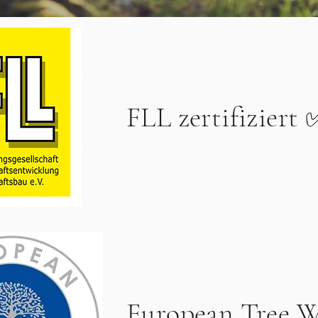
FLL zertifiziert
European Tree W