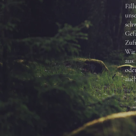
Fäl
unse
schw
Gefa
Zufr
Wir
aus.
ode
auch