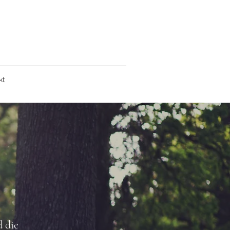
kt
d die