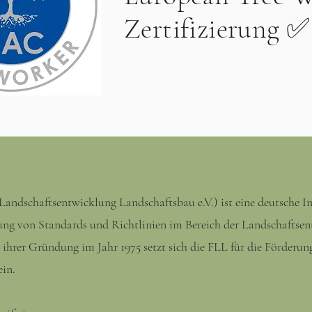
Zertifizierung 
andschaftsentwicklung Landschaftsbau e.V.) ist eine deutsche Ins
ng von Standards und Richtlinien im Bereich der Landschaftsen
t ihrer Gründung im Jahr 1975 setzt sich die FLL für die Förderun
ein.