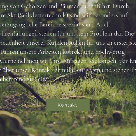
lung von Gehölzen und Bäumen durchführt. Durch
re Skt (Seilklettertechnik) sind wir besonders auf
erzugängliche Bereiche spezialisiert. Auch
hrenfällungen stellen für uns kein Problem dar.
Die
iedenheit unserer Kunden stehen für uns an erster ste
 führen unsere Arbeiten korrekt und hochwertig
Gerne nehmen wir Ihre Anfragen telefonisch, per E
r über unser Kontaktformular entgegen und stehen I
 beratend zu Seite
Kontakt